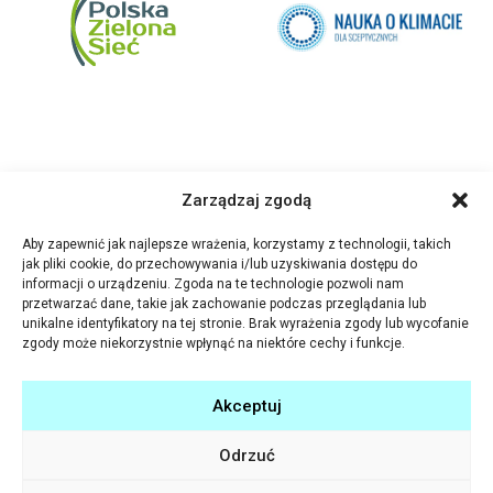
Zarządzaj zgodą
Aby zapewnić jak najlepsze wrażenia, korzystamy z technologii, takich
jak pliki cookie, do przechowywania i/lub uzyskiwania dostępu do
informacji o urządzeniu. Zgoda na te technologie pozwoli nam
przetwarzać dane, takie jak zachowanie podczas przeglądania lub
unikalne identyfikatory na tej stronie. Brak wyrażenia zgody lub wycofanie
zgody może niekorzystnie wpłynąć na niektóre cechy i funkcje.
Akceptuj
Odrzuć
Program Rozwoju Bibliotek wspiera tysiące bibliotek publicznych w całej Polsce
w pełnieniu roli lokalnych centrów aktywności społecznej. W takich placówkach ludzie
spędzają czas, rozwijają swoje zainteresowania, zdobywają nowe umiejętności