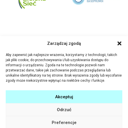
Zarządzaj zgodą
Aby zapewnić jak najlepsze wrażenia, korzystamy z technologii, takich
jak pliki cookie, do przechowywania i/lub uzyskiwania dostępu do
informacji o urządzeniu. Zgoda na te technologie pozwoli nam
przetwarzać dane, takie jak zachowanie podczas przeglądania lub
unikalne identyfikatory na tej stronie. Brak wyrażenia zgody lub wycofanie
zgody może niekorzystnie wpłynąć na niektóre cechy i funkcje.
Akceptuj
Odrzuć
Program Rozwoju Bibliotek wspiera tysiące bibliotek publicznych w całej Polsce
w pełnieniu roli lokalnych centrów aktywności społecznej. W takich placówkach ludzie
spędzają czas, rozwijają swoje zainteresowania, zdobywają nowe umiejętności
i wspólnie działają. Program Rozwoju Bibliotek to przedsięwzięcie Polsko-
Preferencje
Amerykańskiej Fundacji Wolności prowadzone przez Fundację Rozwoju
Społeczeństwa Informacyjnego. W latach 2009-2015 było realizowane w ramach