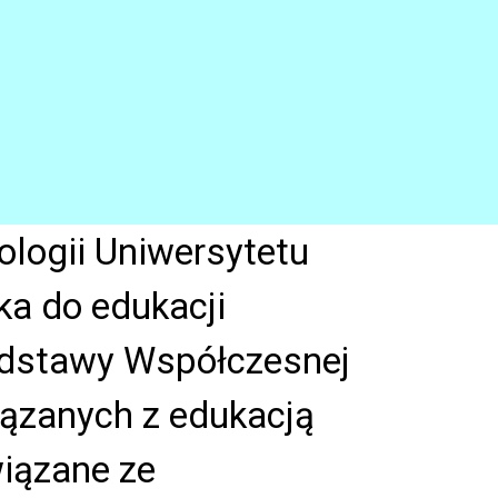
logii Uniwersytetu
ka do edukacji
Podstawy Współczesnej
iązanych z edukacją
wiązane ze