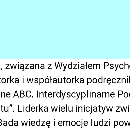
, związana z Wydziałem Psycho
rka i współautorka podręczni
zne ABC. Interdyscyplinarne 
u”. Liderka wielu inicjatyw zw
Bada wiedzę i emocje ludzi po